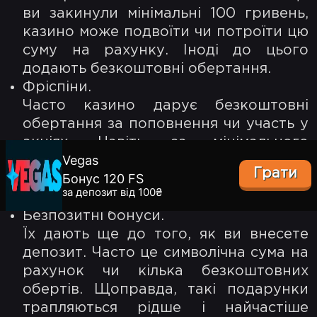
ви закинули мінімальні 100 гривень,
казино може подвоїти чи потроїти цю
суму на рахунку. Іноді до цього
додають безкоштовні обертання.
Фріспіни.
Часто казино дарує безкоштовні
обертання за поповнення чи участь у
акціях. Навіть за мінімального
Vegas
депозиту можна отримати десятки
Грати
Бонус 120 FS
фриспінів на популярні гральні
за депозит від 100₴
автомати з мінімальним поповненням.
Безпозитні бонуси.
Їх дають ще до того, як ви внесете
депозит. Часто це символічна сума на
рахунок чи кілька безкоштовних
обертів. Щоправда, такі подарунки
трапляються рідше і найчастіше