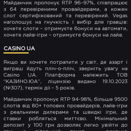
Майданчик пропонує RTP 96–97%, співпрацює
з 64 перевіреними провайдерами, а кожен
слот сертифікований та перевірений. Vegas
наголошує на гнучкість і вибір для гравців:
хочете слоти – отримуєте бонуси на автомати,
хочете лайв-ігри – отримуєте бонуси на лайв.
CASINO UA
Якщо ви хочете потрапити у світ, де азарт і
виграш йдуть пліч-о-пліч, зверніть увагу на
Casino UA. Платформа належить ТОВ
“КАЗИНО.ЮА”, ліцензію видано 19.10.2023
(№307), термін дії – 5 років.
Майданчик пропонує RTP 94-98%, більше 9500
слотів від 80+ топових провайдерів, лайв-ігри
з реальними дилерами та швидкі ігри, де
ставки робляться миттєво. Мінімальний
депозит у 100 грн дозволяє легко увійти до