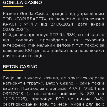
GORILLA CASINO
Казино Gorilla Casino працює під управлінням
ТОВ «ГОРІЛЛАБЕТ» та повністю ліцензовано
КРАІЛ (№417 від 27.08.2024, дата видачі
02.09.2024).
Майданчик пропонує RTP 94-98%, сотні слотів
від топових провайдерів та сучасний
інтерфейс. Мінімальний депозит тут також за
класикою 100 грн, що підійде і для новеньких, і
для старих гравців.
BETON CASINO
Якщо ви шукаєте казино, де хочеться одразу
натиснути “грати”, Beton Casino – саме такий
варіант. Працює за ліцензією КРАІЛ №364 від
03.11.2023 (з останніми змінами №323 від
22.06.2025), пропонує RTP не нижче 94%,
сертифікований RNG та чесні умови для всіх