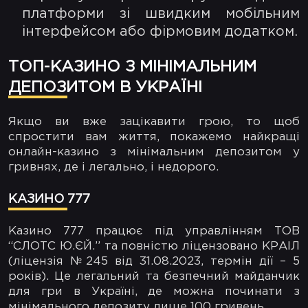
платформи зі швидким мобільним
інтерфейсом або фірмовим додатком.
ТОП-КАЗИНО З МІНІМАЛЬНИМ
ДЕПОЗИТОМ В УКРАЇНІ
Якщо ви вже зацікавити грою, то щоб
спростити вам життя, покажемо найкращі
онлайн-казино з мінімальним депозитом у
гривнях, де і легально, і недорого.
КАЗИНО 777
Казино 777 працює під управлінням ТОВ
“СЛОТС Ю.ЄЙ.” та повністю ліцензовано КРАІЛ
(ліцензія №245 від 31.08.2023, термін дії – 5
років). Це легальний та безпечний майданчик
для гри в Україні, де можна починати з
мінімального депозиту лише 100 гривень.