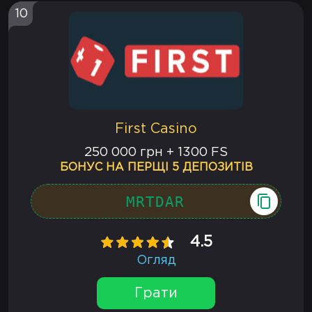
10
First Casino
250 000 грн + 1300 FS
БОНУС НА ПЕРЩІ 5 ДЕПОЗИТІВ
4.5
Огляд
Грати